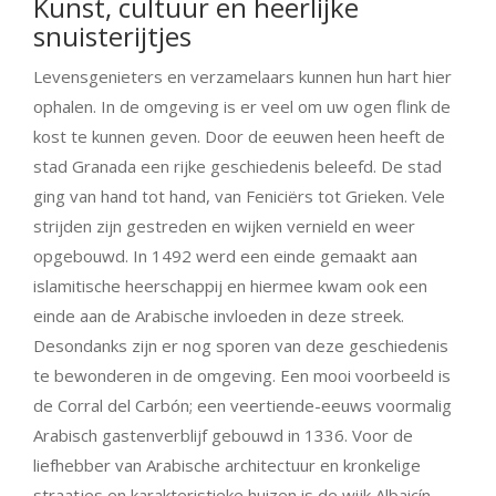
Kunst, cultuur en heerlijke
snuisterijtjes
Levensgenieters en verzamelaars kunnen hun hart hier
ophalen. In de omgeving is er veel om uw ogen flink de
kost te kunnen geven. Door de eeuwen heen heeft de
stad Granada een rijke geschiedenis beleefd. De stad
ging van hand tot hand, van Feniciërs tot Grieken. Vele
strijden zijn gestreden en wijken vernield en weer
opgebouwd. In 1492 werd een einde gemaakt aan
islamitische heerschappij en hiermee kwam ook een
einde aan de Arabische invloeden in deze streek.
Desondanks zijn er nog sporen van deze geschiedenis
te bewonderen in de omgeving. Een mooi voorbeeld is
de Corral del Carbón; een veertiende-eeuws voormalig
Arabisch gastenverblijf gebouwd in 1336. Voor de
liefhebber van Arabische architectuur en kronkelige
straatjes en karakteristieke huizen is de wijk Albaicín