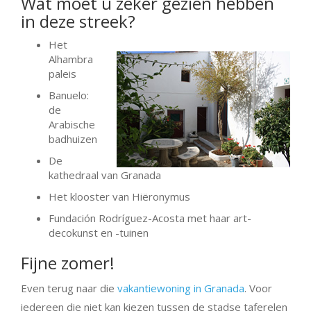
Wat moet u zeker gezien hebben
in deze streek?
Het
Alhambra
paleis
Banuelo:
de
Arabische
badhuizen
De
kathedraal van Granada
Het klooster van Hiëronymus
Fundación Rodríguez-Acosta met haar art-
decokunst en -tuinen
Fijne zomer!
Even terug naar die
vakantiewoning in Granada
. Voor
iedereen die niet kan kiezen tussen de stadse taferelen