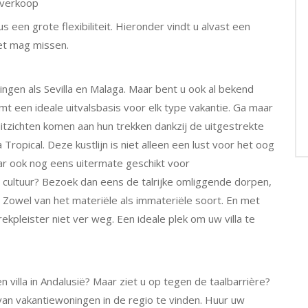
rverkoop
 een grote flexibiliteit. Hieronder vindt u alvast een
et mag missen.
ngen als Sevilla en Malaga. Maar bent u ook al bekend
mt een ideale uitvalsbasis voor elk type vakantie. Ga maar
uitzichten komen aan hun trekken dankzij de uitgestrekte
opical. Deze kustlijn is niet alleen een lust voor het oog
ar ook nog eens uitermate geschikt voor
n cultuur? Bezoek dan eens de talrijke omliggende dorpen,
. Zowel van het materiële als immateriële soort. En met
kpleister niet ver weg. Een ideale plek om uw villa te
villa in Andalusië? Maar ziet u op tegen de taalbarrière?
van vakantiewoningen in de regio te vinden. Huur uw