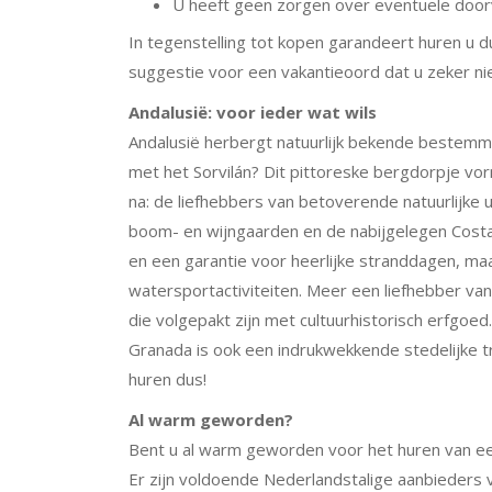
U heeft geen zorgen over eventuele doo
In tegenstelling tot kopen garandeert huren u dus
suggestie voor een vakantieoord dat u zeker ni
Andalusië: voor ieder wat wils
Andalusië herbergt natuurlijk bekende bestemmi
met het Sorvilán? Dit pittoreske bergdorpje vor
na: de liefhebbers van betoverende natuurlijke 
boom- en wijngaarden en de nabijgelegen Costa Tr
en een garantie voor heerlijke stranddagen, ma
watersportactiviteiten. Meer een liefhebber va
die volgepakt zijn met cultuurhistorisch erfgoed
Granada is ook een indrukwekkende stedelijke tre
huren dus!
Al warm geworden?
Bent u al warm geworden voor het huren van een 
Er zijn voldoende Nederlandstalige aanbieders 