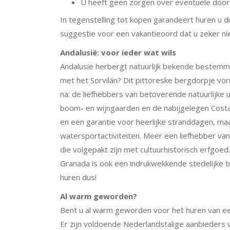
U heeft geen zorgen over eventuele doo
In tegenstelling tot kopen garandeert huren u dus
suggestie voor een vakantieoord dat u zeker ni
Andalusië: voor ieder wat wils
Andalusië herbergt natuurlijk bekende bestemmi
met het Sorvilán? Dit pittoreske bergdorpje vor
na: de liefhebbers van betoverende natuurlijke 
boom- en wijngaarden en de nabijgelegen Costa Tr
en een garantie voor heerlijke stranddagen, ma
watersportactiviteiten. Meer een liefhebber va
die volgepakt zijn met cultuurhistorisch erfgoed
Granada is ook een indrukwekkende stedelijke tre
huren dus!
Al warm geworden?
Bent u al warm geworden voor het huren van een 
Er zijn voldoende Nederlandstalige aanbieders 