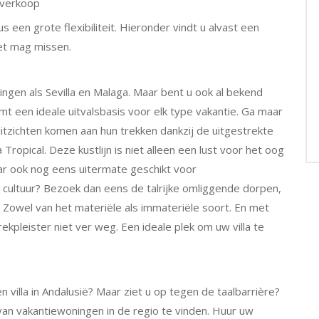
rverkoop
 een grote flexibiliteit. Hieronder vindt u alvast een
et mag missen.
ngen als Sevilla en Malaga. Maar bent u ook al bekend
mt een ideale uitvalsbasis voor elk type vakantie. Ga maar
uitzichten komen aan hun trekken dankzij de uitgestrekte
opical. Deze kustlijn is niet alleen een lust voor het oog
ar ook nog eens uitermate geschikt voor
n cultuur? Bezoek dan eens de talrijke omliggende dorpen,
. Zowel van het materiële als immateriële soort. En met
kpleister niet ver weg. Een ideale plek om uw villa te
villa in Andalusië? Maar ziet u op tegen de taalbarrière?
van vakantiewoningen in de regio te vinden. Huur uw